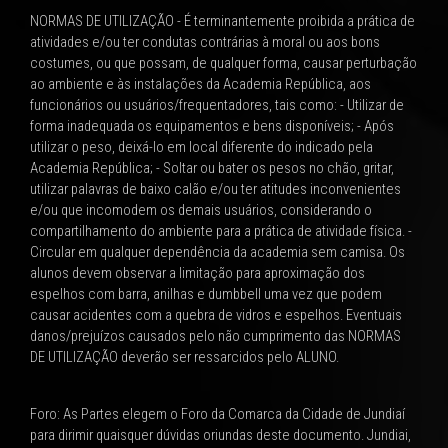
NORMAS DE UTILIZAÇÃO - É terminantemente proibida a prática de
atividades e/ou ter condutas contrárias à moral ou aos bons
costumes, ou que possam, de qualquer forma, causar perturbação
ao ambiente e às instalações da Academia República, aos
funcionários ou usuários/frequentadores, tais como: - Utilizar de
forma inadequada os equipamentos e bens disponíveis; - Após
utilizar o peso, deixá-lo em local diferente do indicado pela
Academia República; - Soltar ou bater os pesos no chão, gritar,
utilizar palavras de baixo calão e/ou ter atitudes inconvenientes
e/ou que incomodem os demais usuários, considerando o
compartilhamento do ambiente para a prática de atividade física. -
Circular em qualquer dependência da academia sem camisa. Os
alunos devem observar a limitação para aproximação dos
espelhos com barra, anilhas e dumbbell uma vez que podem
causar acidentes com a quebra de vidros e espelhos. Eventuais
danos/prejuízos causados pelo não cumprimento das NORMAS
DE UTILIZAÇÃO deverão ser ressarcidos pelo ALUNO.
Foro: As Partes elegem o Foro da Comarca da Cidade de Jundiaí
para dirimir quaisquer dúvidas oriundas deste documento. Jundiai,