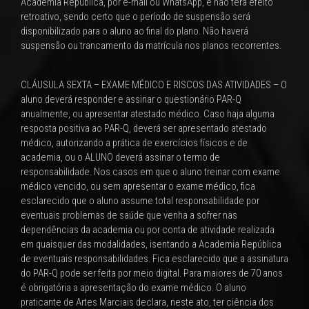
Academia República, por e-mail ou WhatsApp, e não terá efeito
retroativo, sendo certo que o período de suspensão será
disponibilizado para o aluno ao final do plano. Não haverá
suspensão ou trancamento da matrícula nos planos recorrentes.
CLÁUSULA SEXTA – EXAME MÉDICO E RISCOS DAS ATIVIDADES – O
aluno deverá responder e assinar o questionário PAR-Q
anualmente, ou apresentar atestado médico. Caso haja alguma
resposta positiva ao PAR-Q, deverá ser apresentado atestado
médico, autorizando a prática de exercícios físicos e de
academia, ou o ALUNO deverá assinar o termo de
responsabilidade. Nos casos em que o aluno treinar com exame
médico vencido, ou sem apresentar o exame médico, fica
esclarecido que o aluno assume total responsabilidade por
eventuais problemas de saúde que venha a sofrer nas
dependências da academia ou por conta de atividade realizada
em quaisquer das modalidades, isentando a Academia República
de eventuais responsabilidades. Fica esclarecido que a assinatura
do PAR-Q pode ser feita por meio digital. Para maiores de 70 anos
é obrigatória a apresentação do exame médico. O aluno
praticante de Artes Marciais declara, neste ato, ter ciência dos