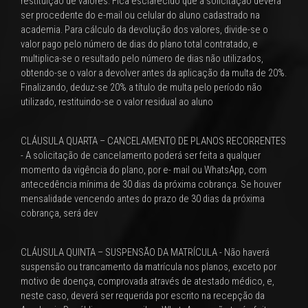
restituição de valores. Fica esclarecido que a solicitação deverá
ser procedente do e-mail ou celular do aluno cadastrado na
academia. Para cálculo da devolução dos valores, divide-se o
valor pago pelo número de dias do plano total contratado, e
multiplica-se o resultado pelo número de dias não utilizados,
obtendo-se o valor a devolver antes da aplicação da multa de 20%.
Finalizando, deduz-se 20% a título de multa pelo período não
utilizado, restituindo-se o valor residual ao aluno
CLÁUSULA QUARTA – CANCELAMENTO DE PLANOS RECORRENTES
- A solicitação de cancelamento poderá ser feita a qualquer
momento da vigência do plano, por e- mail ou WhatsApp, com
antecedência mínima de 30 dias da próxima cobrança. Se houver
mensalidade vencendo antes do prazo de 30 dias da próxima
cobrança, será dev
CLÁUSULA QUINTA – SUSPENSÃO DA MATRÍCULA - Não haverá
suspensão ou trancamento da matrícula nos planos, exceto por
motivo de doença, comprovada através de atestado médico, e,
neste caso, deverá ser requerida por escrito na recepção da