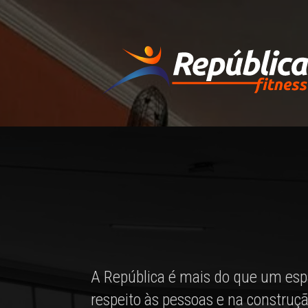
Ir
para
o
conteúdo
A República é mais do que um esp
respeito às pessoas e na constru