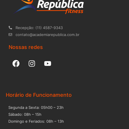
Recepção: (11) 4587-9343
contato@academiarepublica.com.br
Nossas redes
F
I
Y
a
n
o
c
s
u
e
t
t
b
a
u
o
g
b
Horário de Funcionamento
o
r
e
Segunda a Sexta: 05h00 – 23h
k
a
Sábado: 08h – 15h
m
Domingo e Feriados: 08h – 13h