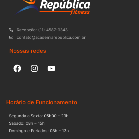
Recepção: (11) 4587-9343
contato@academiarepublica.com.br
Nossas redes
F
I
Y
a
n
o
c
s
u
e
t
t
b
a
u
o
g
b
Horário de Funcionamento
o
r
e
Segunda a Sexta: 05h00 – 23h
k
a
Sábado: 08h – 15h
m
Domingo e Feriados: 08h – 13h