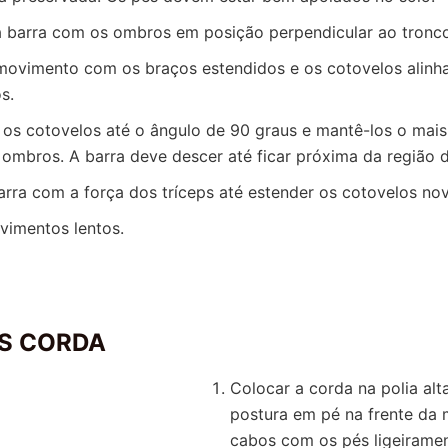
a barra com os ombros em posição perpendicular ao tronco
o movimento com os braços estendidos e os cotovelos alin
s.
r os cotovelos até o ângulo de 90 graus e mantê-los o mai
 ombros. A barra deve descer até ficar próxima da região d
barra com a força dos tríceps até estender os cotovelos n
vimentos lentos.
S CORDA
Colocar a corda na polia alta
postura em pé na frente da
cabos com os pés ligeirame