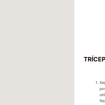
TRÍCE
Se
po
ut
fl