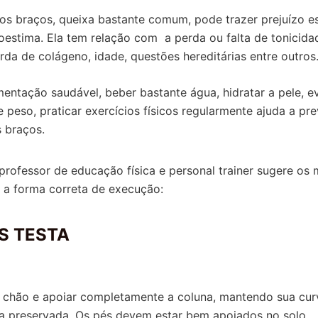
nos braços, queixa bastante comum, pode trazer prejuízo es
toestima. Ela tem relação com a perda ou falta de tonicida
rda de colágeno, idade, questões hereditárias entre outros
mentação saudável, beber bastante água, hidratar a pele, ev
 peso, praticar exercícios físicos regularmente ajuda a pre
s braços.
 professor de educação física e personal trainer sugere os
e a forma correta de execução:
S TESTA
o chão e apoiar completamente a coluna, mantendo sua cur
ica preservada. Os pés devem estar bem apoiados no solo.