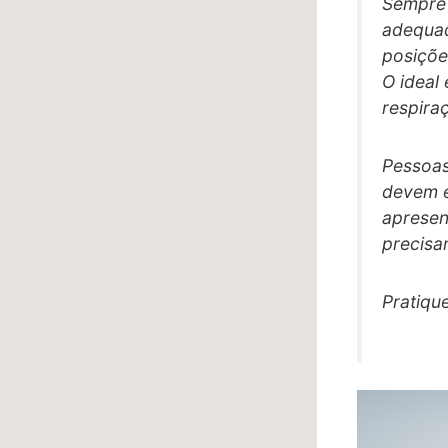
Sempre 
adequad
posiçõe
O ideal
respira
Pessoas
devem e
apresen
precisa
Pratiqu