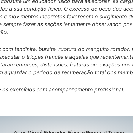
consulte um educador físico para selecionar as carg
as à sua condição física. O excesso de peso dos ace
s e movimentos incorretos favorecem o surgimento de
 é sempre fazer as seções lentamente observando pos
ção.
 com tendinite, bursite, ruptura do manguito rotador,
xecutar o trícpes francês e aquelas que recentement
taram entorses, distensões, fraturas ou luxações nos
m aguardar o período de recuperação total dos memb
e os exercícios com acompanhamento profissional.
Artur Mina é Educador Físico e Personal Trainer