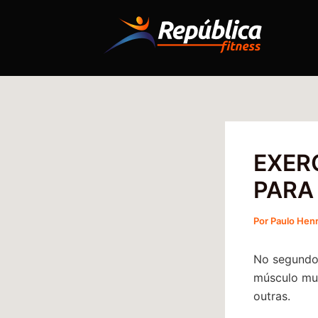
Ir
Post
para
navigation
o
conteúdo
EXERC
PARA
Por
Paulo Hen
No segundo 
músculo mui
outras.