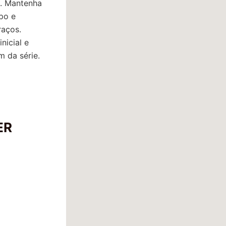
e. Mantenha
po e
raços.
nicial e
m da série.
ER