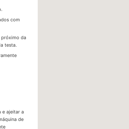
.
hados com
s próximo da
a testa.
ovamente
 e ajeitar a
 máquina de
nte