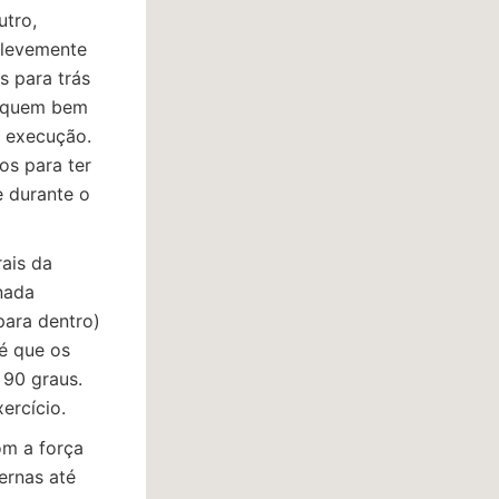
utro,
 levemente
s para trás
fiquem bem
a execução.
os para ter
e durante o
rais da
nada
para dentro)
té que os
 90 graus.
xercício.
om a força
ernas até