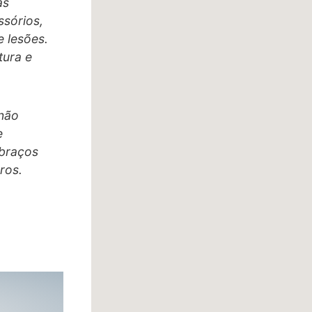
as
ssórios,
 lesões.
tura e
 não
e
 braços
ros.