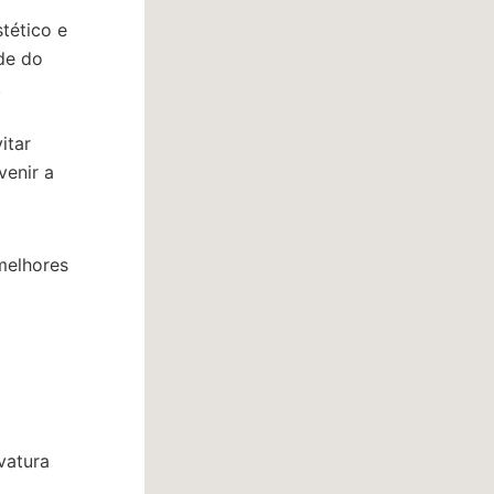
tético e
de do
.
itar
venir a
 melhores
vatura