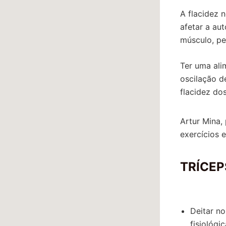
A flacidez 
afetar a au
músculo, pe
Ter uma ali
oscilação de
flacidez do
Artur Mina,
exercícios 
TRÍCEP
Deitar n
fisiológ