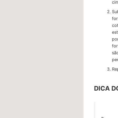
ci
Sub
fo
co
es
po
fo
sã
pe
Rep
DICA D