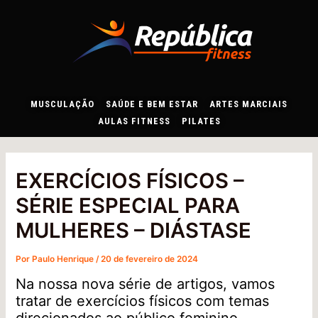
Ir
Post
para
navigation
o
conteúdo
MUSCULAÇÃO
SAÚDE E BEM ESTAR
ARTES MARCIAIS
AULAS FITNESS
PILATES
EXERCÍCIOS FÍSICOS –
SÉRIE ESPECIAL PARA
MULHERES – DIÁSTASE
Por
Paulo Henrique
/
20 de fevereiro de 2024
Na nossa nova série de artigos, vamos
tratar de exercícios físicos com temas