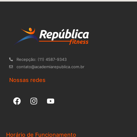
Recepção: (11) 4587-9343
contato@academiarepublica.com.br
Nossas redes
F
I
Y
a
n
o
c
s
u
e
t
t
b
a
u
o
g
b
Horário de Funcionamento