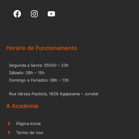
F
I
Y
a
n
o
c
s
u
e
t
t
b
a
u
o
g
b
Horário de Funcionamento
o
r
e
k
a
Segunda a Sexta: 05h00 – 23h
m
Sábado: 08h – 15h
Domingo e Feriados: 08h – 13h
Rua Várzea Paulista, 1629 Agapeama – Jundiaí
A Academia
Página Inicial
Termo de Uso