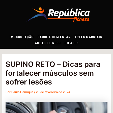
Ir
Post
para
navigation
o
conteúdo
MUSCULAÇÃO
SAÚDE E BEM ESTAR
ARTES MARCIAIS
AULAS FITNESS
PILATES
SUPINO RETO – Dicas para
fortalecer músculos sem
sofrer lesões
Por
Paulo Henrique
/
20 de fevereiro de 2024