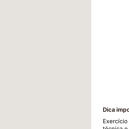
Dica impo
Exercício
técnica e