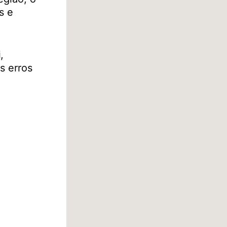
s e
i
,
s erros