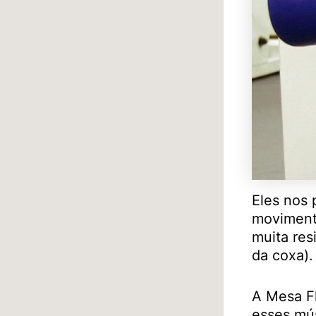
Eles nos 
movimento
muita res
da coxa).
A Mesa Fl
esses mús