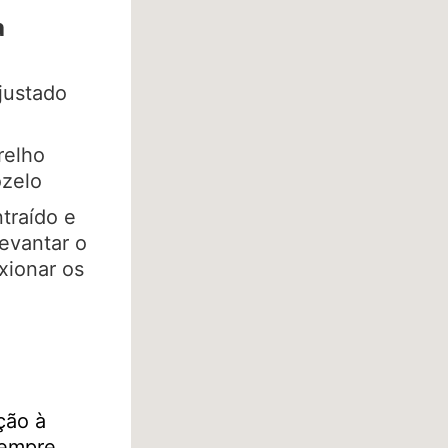
a
justado
relho
ozelo
traído e
levantar o
exionar os
ção à
sempre