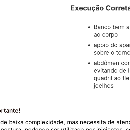
Execução Corret
Banco bem a
ao corpo
apoio do apa
sobre o torn
abdômen con
evitando de 
quadril ao fl
joelhos
rtante!
 de baixa complexidade, mas necessita de aten
 postura, podendo ser utilizada por iniciantes, 