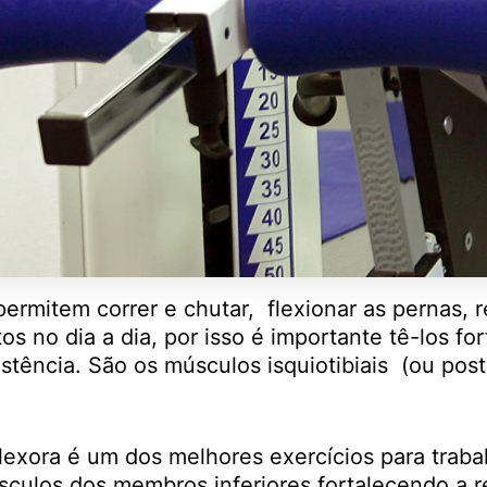
permitem correr e chutar, flexionar as pernas, r
s no dia a dia, por isso é importante tê-los fo
istência. São os músculos isquiotibiais (ou post
exora é um dos melhores exercícios para traba
culos dos membros inferiores fortalecendo a r