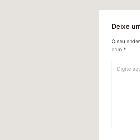
Deixe u
O seu ender
com
*
Digite
aqui...