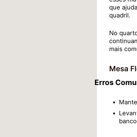
que ajuda
quadril.
No quarto
continuam
mais com
Mesa Fl
Erros Comu
Mante
Levant
banco