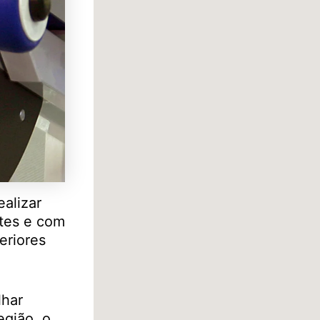
ealizar
rtes e com
eriores
lhar
egião, o