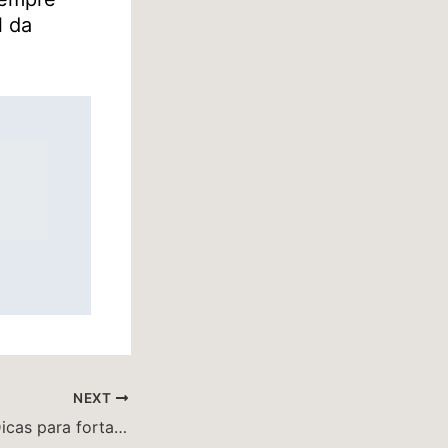
l da
NEXT
SUPINO RETO – Dicas para fortalecer músculos sem sofrer lesões