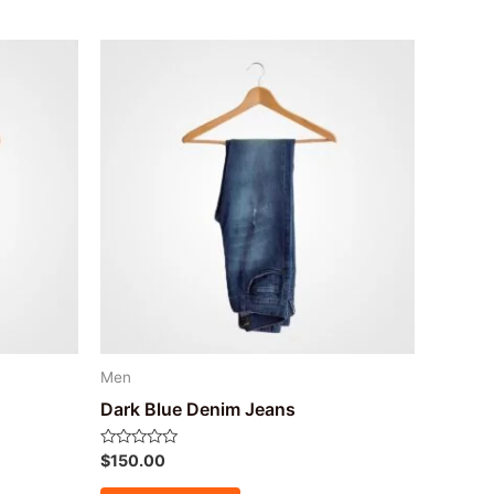
Men
Dark Blue Denim Jeans
Avaliação
$
150.00
0
de