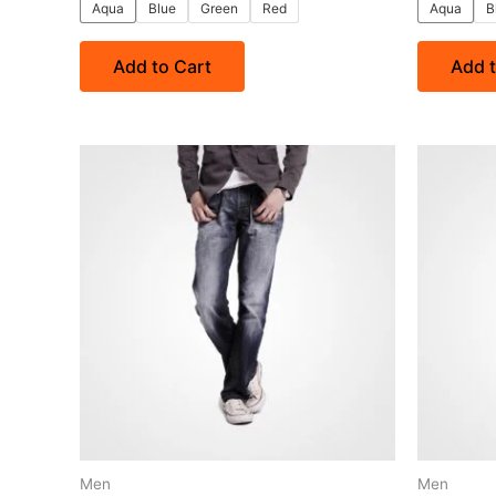
5
5
Aqua
Blue
Green
Red
Aqua
B
Add to Cart
Add t
Men
Men