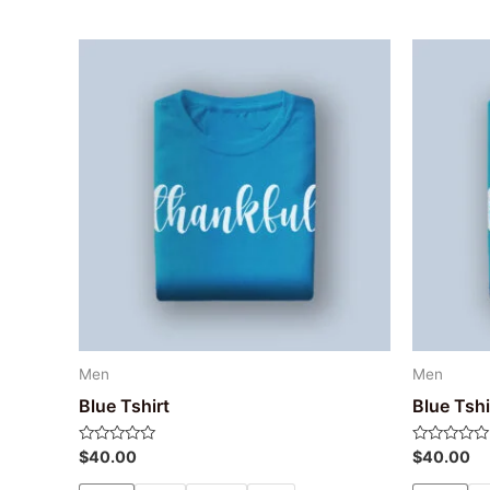
Men
Men
Blue Tshirt
Blue Tshi
Avaliação
Avaliação
$
40.00
$
40.00
0
0
de
de