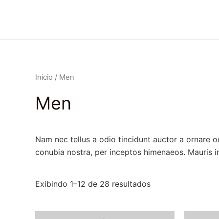
Ir
para
o
conteúdo
Início
/ Men
Men
Nam nec tellus a odio tincidunt auctor a ornare od
conubia nostra, per inceptos himenaeos. Mauris in
Exibindo 1–12 de 28 resultados