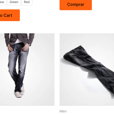
5
lue
Green
Red
Comprar
o Cart
Men