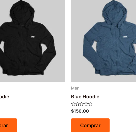
Men
odie
Blue Hoodie
Avaliação
$
150.00
0
de
5
rar
Comprar