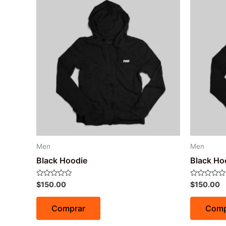
Men
Men
Black Hoodie
Black Ho
Avaliação
Avaliação
$
150.00
$
150.00
0
0
de
de
5
5
Comprar
Comp