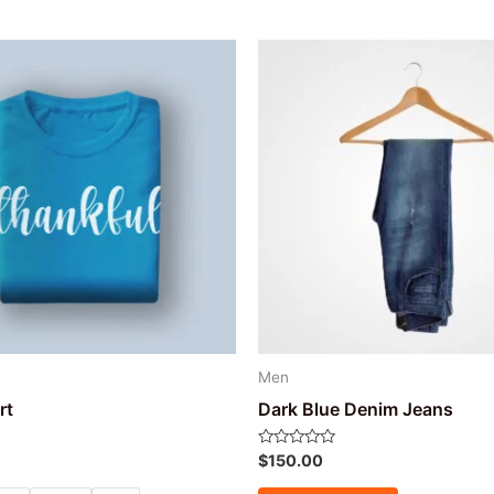
Men
rt
Dark Blue Denim Jeans
Avaliação
$
150.00
0
de