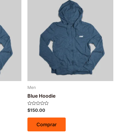
Men
Blue Hoodie
Avaliação
$
150.00
0
de
5
Comprar