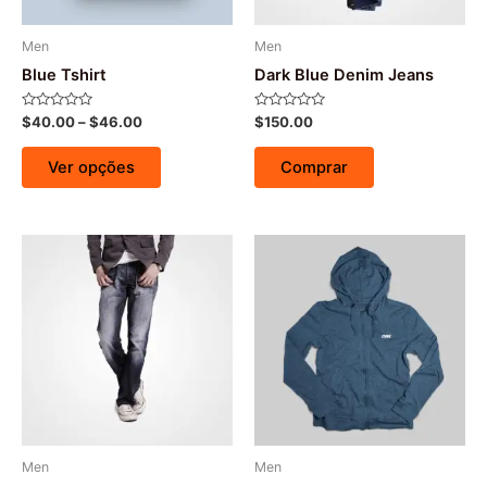
Men
Men
Blue Tshirt
Dark Blue Denim Jeans
Avaliação
Avaliação
$
40.00
–
$
46.00
$
150.00
0
0
de
de
5
5
Ver opções
Comprar
Men
Men