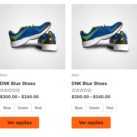
Men
Men
DNK Blue Shoes
DNK Blue Shoes
Avaliação
Avaliação
$
200.00
–
$
240.00
$
200.00
–
$
240.00
0
0
de
de
5
5
Blue
Green
Red
Blue
Green
Red
Ver opções
Ver opções