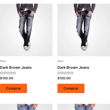
Men
Men
Dark Brown Jeans
Dark Brown Jeans
Avaliação
Avaliação
$
150.00
$
150.00
0
0
de
de
5
5
Comprar
Comprar