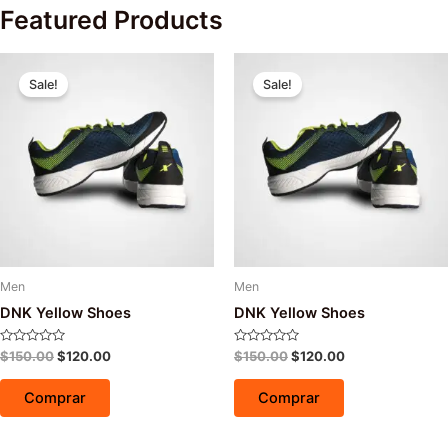
Featured Products
Sale!
Sale!
Men
Men
DNK Yellow Shoes
DNK Yellow Shoes
Avaliação
Avaliação
$
150.00
$
120.00
$
150.00
$
120.00
0
0
de
de
5
5
Comprar
Comprar