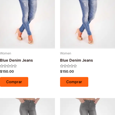
Women
Women
Blue Denim Jeans
Blue Denim Jeans
Avaliação
Avaliação
$
150.00
$
150.00
0
0
de
de
5
5
Comprar
Comprar