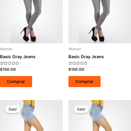
Women
Women
Basic Gray Jeans
Basic Gray Jeans
Avaliação
Avaliação
$
150.00
$
150.00
0
0
de
de
5
5
Comprar
Comprar
Sale!
Sale!