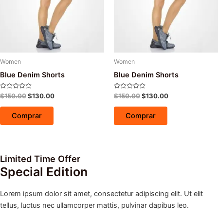
Women
Women
Blue Denim Shorts
Blue Denim Shorts
Avaliação
Avaliação
$
150.00
$
130.00
$
150.00
$
130.00
0
0
de
de
5
5
Comprar
Comprar
Limited Time Offer
Special Edition
Lorem ipsum dolor sit amet, consectetur adipiscing elit. Ut elit
tellus, luctus nec ullamcorper mattis, pulvinar dapibus leo.