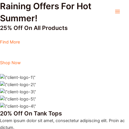
Ir
Raining Offers For Hot
Main
para
Men
Summer!
o
conteúdo
25% Off On All Products
Find More
Shop Now
20% Off On Tank Tops
Lorem ipsum dolor sit amet, consectetur adipiscing elit. Proin ac
dictum.