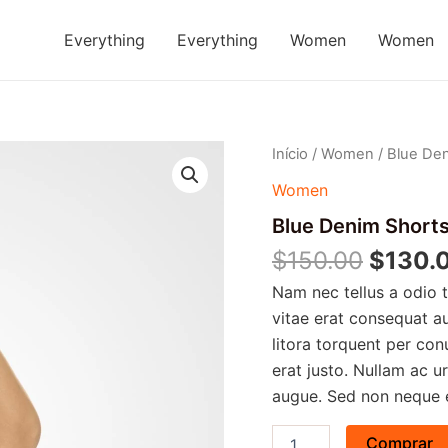
Everything
Everything
Women
Women
Blue
Início
/
Women
/ Blue De
Denim
Women
Shorts
quantidade
Blue Denim Short
$
150.00
$
130.
Nam nec tellus a odio 
vitae erat consequat au
litora torquent per con
erat justo. Nullam ac 
augue. Sed non neque el
Comprar