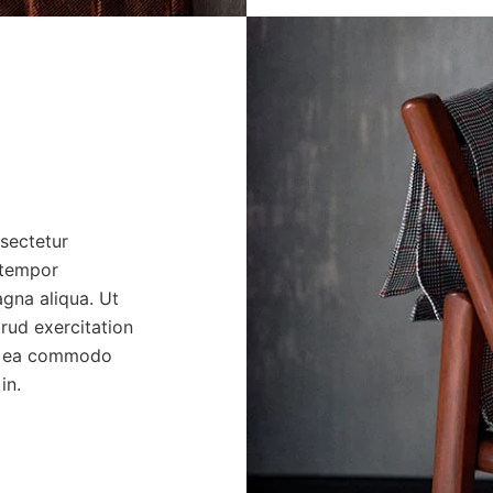
sectetur
 tempor
agna aliqua. Ut
rud exercitation
 ex ea commodo
in.