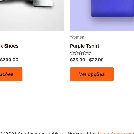
Women
k Shoes
Purple Tshirt
Avaliação
$
200.00
$
25.00
–
$
27.00
0
de
5
opções
Ver opções
© 2026 Academia Republica | Powered by
Tema Astra par