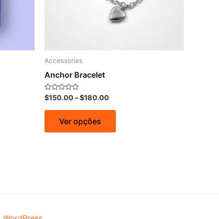
Accessories
Anchor Bracelet
Avaliação
$
150.00
–
$
180.00
0
de
5
Ver opções
a WordPress