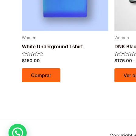
Women
Women
White Underground Tshirt
DNK Blac
Avaliação
Avaliação
$
150.00
$
175.00
–
0
0
de
de
5
5
Comprar
Ver 
Copyright 