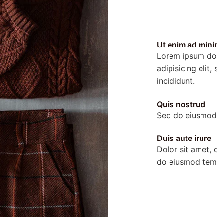
Ut enim ad mini
Lorem ipsum dol
adipisicing elit
incididunt.
Quis nostrud
Sed do eiusmod 
Duis aute irure
Dolor sit amet, c
do eiusmod temp