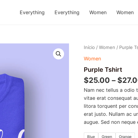
Everything
Everything
Women
Women
Purple
Início
/
Women
/ Purple Ts
Tshirt
Women
quantidade
Purple Tshirt
$
25.00
–
$
27.
Nam nec tellus a odio 
vitae erat consequat au
litora torquent per con
erat justo. Nullam ac 
augue. Sed non neque el
Blue
Green
Orange