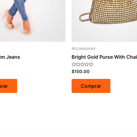
Accessories
im Jeans
Bright Gold Purse With Cha
Avaliação
$
150.00
0
de
5
rar
Comprar