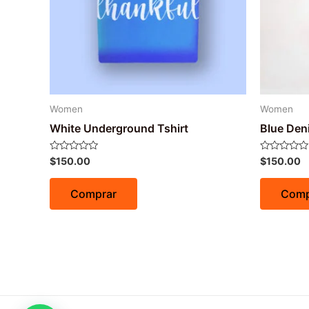
Women
Women
White Underground Tshirt
Blue Den
Avaliação
Avaliação
$
150.00
$
150.00
0
0
de
de
5
5
Comprar
Comp