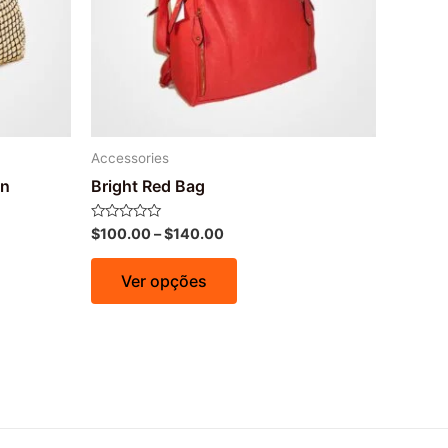
Accessories
in
Bright Red Bag
Avaliação
$
100.00
–
$
140.00
0
de
5
Ver opções