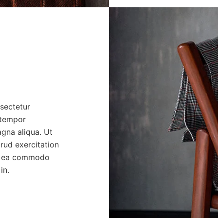
sectetur
 tempor
agna aliqua. Ut
rud exercitation
 ex ea commodo
in.