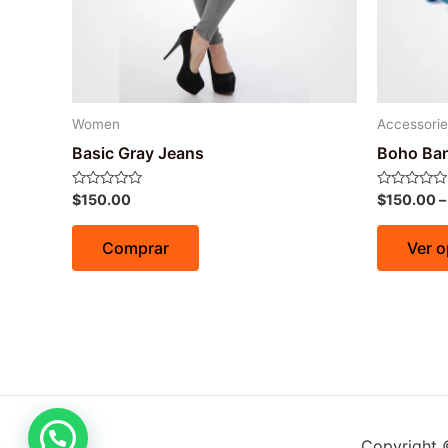
Women
Accessorie
Basic Gray Jeans
Boho Ban
Avaliação
Avaliação
$
150.00
$
150.00
0
0
de
de
5
5
Comprar
Ver 
Copyright 