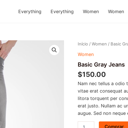
Everything
Everything
Women
Women
Basic
Início
/
Women
/ Basic Gr
Gray
Women
Jeans
quantidade
Basic Gray Jeans
$
150.00
Nam nec tellus a odio 
vitae erat consequat au
litora torquent per con
erat justo. Nullam ac 
augue. Sed non neque el
Comprar