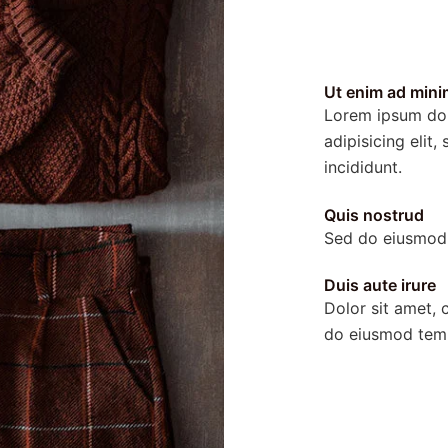
Ut enim ad mini
Lorem ipsum dol
adipisicing elit
incididunt.
Quis nostrud
Sed do eiusmod 
Duis aute irure
Dolor sit amet, c
do eiusmod temp