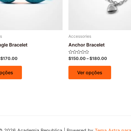
s
Accessories
gle Bracelet
Anchor Bracelet
Avaliação
–
$
170.00
$
150.00
–
$
180.00
0
de
5
opções
Ver opções
© 2026 Academia Republica | Powered by
Tema Astra par