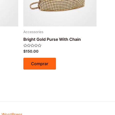
Accessories
Bright Gold Purse With Chain
Avaliação
$
150.00
0
de
5
Comprar
a WordPress