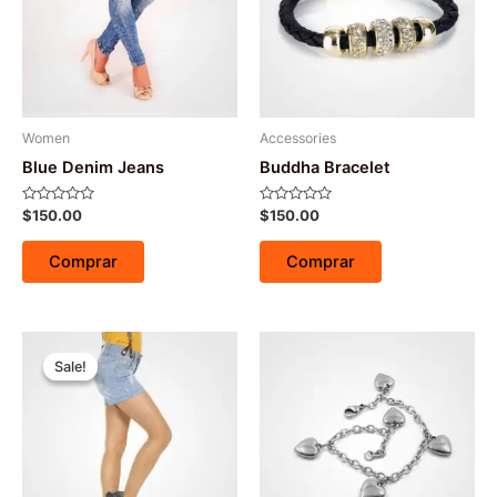
Women
Accessories
Blue Denim Jeans
Buddha Bracelet
Avaliação
Avaliação
$
150.00
$
150.00
0
0
de
de
5
5
Comprar
Comprar
Sale!
Sale!