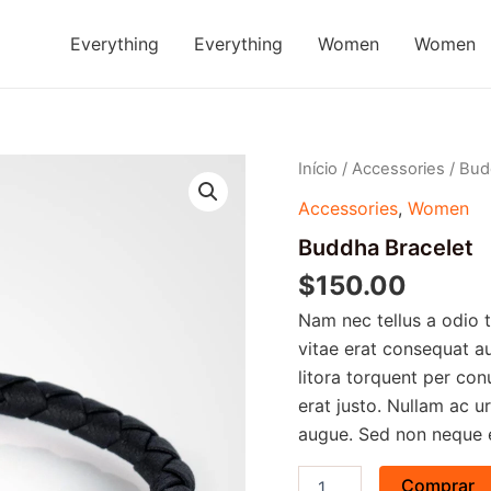
Everything
Everything
Women
Women
Buddha
Início
/
Accessories
/ Bud
Bracelet
Accessories
,
Women
quantidade
Buddha Bracelet
$
150.00
Nam nec tellus a odio 
vitae erat consequat au
litora torquent per con
erat justo. Nullam ac 
augue. Sed non neque el
Comprar