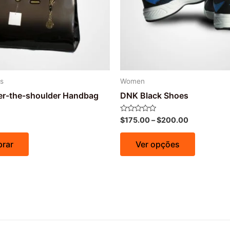
s
Women
er-the-shoulder Handbag
DNK Black Shoes
Avaliação
$
175.00
–
$
200.00
0
de
5
rar
Ver opções