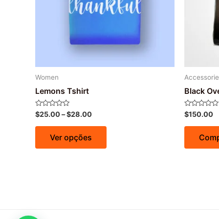
Women
Accessorie
Lemons Tshirt
Black Ov
Avaliação
Avaliação
$
25.00
–
$
28.00
$
150.00
0
0
de
de
5
5
Ver opções
Comp