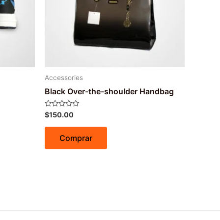
Accessories
Black Over-the-shoulder Handbag
Avaliação
$
150.00
0
de
5
Comprar