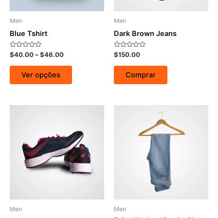
Men
Men
Blue Tshirt
Dark Brown Jeans
Avaliação
Avaliação
$
40.00
–
$
46.00
$
150.00
0
0
de
de
5
5
Ver opções
Comprar
Men
Men