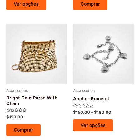
5
5
Ver opções
Comprar
Accessories
Accessories
Bright Gold Purse With
Anchor Bracelet
Chain
Avaliação
$
150.00
–
$
180.00
0
Avaliação
$
150.00
de
0
5
de
Ver opções
5
Comprar