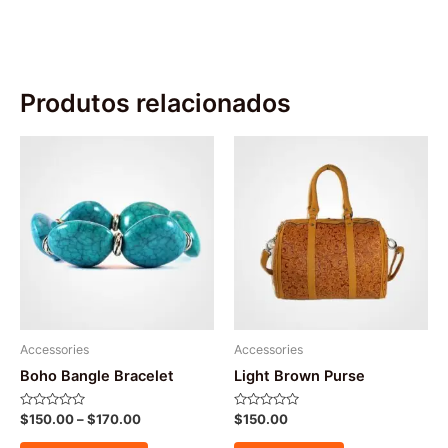
Produtos relacionados
Accessories
Accessories
Boho Bangle Bracelet
Light Brown Purse
Avaliação
Avaliação
$
150.00
–
$
170.00
$
150.00
0
0
de
de