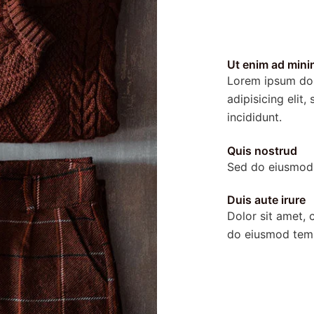
Ut enim ad mini
Lorem ipsum dol
adipisicing elit
incididunt.
Quis nostrud
Sed do eiusmod 
Duis aute irure
Dolor sit amet, c
do eiusmod temp