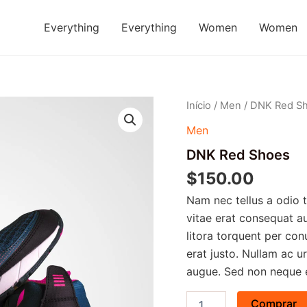
Everything
Everything
Women
Women
DNK
Início
/
Men
/ DNK Red S
Red
Men
Shoes
quantidade
DNK Red Shoes
$
150.00
Nam nec tellus a odio 
vitae erat consequat au
litora torquent per con
erat justo. Nullam ac 
augue. Sed non neque e
Comprar