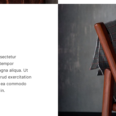
sectetur
 tempor
agna aliqua. Ut
rud exercitation
 ex ea commodo
in.