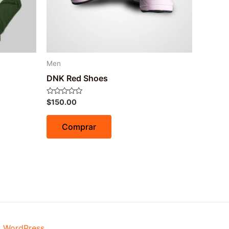
Men
DNK Red Shoes
Avaliação
$
150.00
0
de
5
Comprar
a WordPress